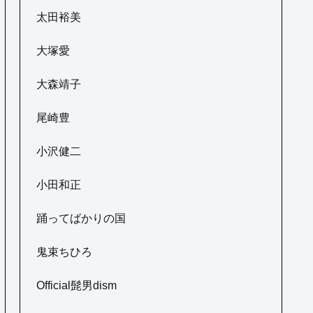
太田裕美
大塚愛
大森靖子
尾崎豊
小沢健二
小田和正
踊ってばかりの国
鬼束ちひろ
Official髭男dism