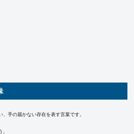
味
い、手の届かない存在を表す言葉です。
う。