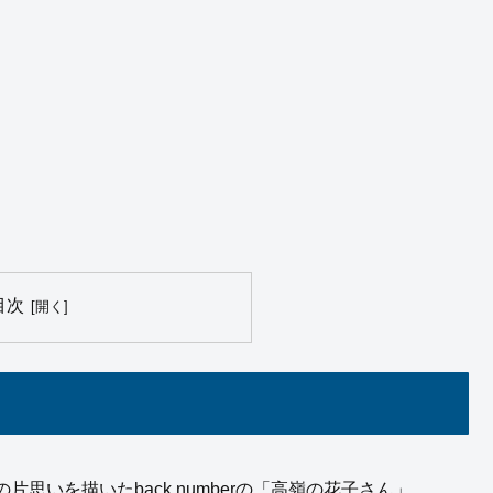
目次
思いを描いたback numberの「高嶺の花子さん」。