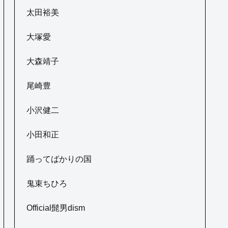
太田裕美
大塚愛
大森靖子
尾崎豊
小沢健二
小田和正
踊ってばかりの国
鬼束ちひろ
Official髭男dism