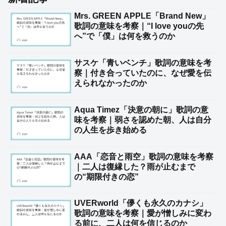
Mrs. GREEN APPLE「Brand New」
歌詞の意味を考察｜“I love youの先
へ”で「僕」は何を救うのか
サスケ「青いベンチ」歌詞の意味を考
察｜付き合っていたのに、なぜ愛を伝
えられなかったのか
Aqua Timez「決意の朝に」歌詞の意
味を考察｜弱さを認めた朝、人は自分
の人生を歩き始める
AAA「恋音と雨空」歌詞の意味を考察
｜二人は復縁した？雨が止むまで
の“期限付きの恋”
UVERworld「儚くも永久のカナシ」
歌詞の意味を考察｜愛が憎しみに変わ
る前に、二人は何を信じるのか