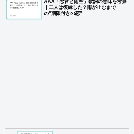
AAA「恋音と雨空」歌詞の意味を考察
｜二人は復縁した？雨が止むまで
の“期限付きの恋”