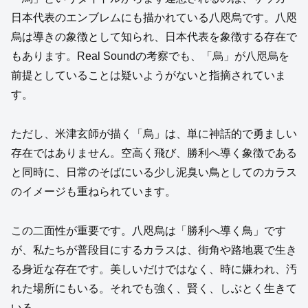
日本代表のエンブレムにも描かれている八咫烏です。八咫
烏は導きの象徴として知られ、日本代表を象徴する存在で
もあります。Real Soundの考察でも、「烏」が八咫烏を
前提としていることは疑いようがないと指摘されていま
す。
ただし、米津玄師が描く「烏」は、単に神話的で勇ましい
存在ではありません。空高く飛び、勝利へ導く象徴である
と同時に、日常のそばにいる少し泥臭い鳥としてのカラス
のイメージも重ねられています。
この二面性が重要です。八咫烏は「勝利へ導く鳥」です
が、私たちが普段目にするカラスは、街角や路地裏で生き
る身近な存在です。美しいだけではなく、時に嫌われ、汚
れた場所にもいる。それでも強く、賢く、しぶとく生きて
いる。