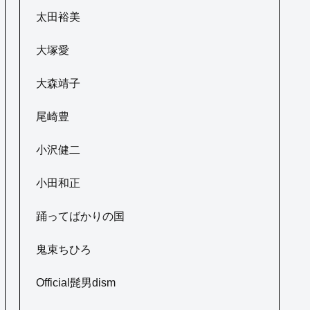
太田裕美
大塚愛
大森靖子
尾崎豊
小沢健二
小田和正
踊ってばかりの国
鬼束ちひろ
Official髭男dism