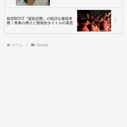
銀杏BOYZ『援助交際』の歌詞を徹底考
察｜青春の儚さと挑発的タイトルの真意
ホーム
Vaundy