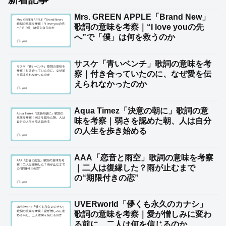
Mrs. GREEN APPLE「Brand New」
歌詞の意味を考察｜“I love youの先
へ”で「僕」は何を救うのか
サスケ「青いベンチ」歌詞の意味を考
察｜付き合っていたのに、なぜ愛を伝
えられなかったのか
Aqua Timez「決意の朝に」歌詞の意
味を考察｜弱さを認めた朝、人は自分
の人生を歩き始める
AAA「恋音と雨空」歌詞の意味を考察
｜二人は復縁した？雨が止むまで
の“期限付きの恋”
UVERworld「儚くも永久のカナシ」
歌詞の意味を考察｜愛が憎しみに変わ
る前に、二人は何を信じるのか