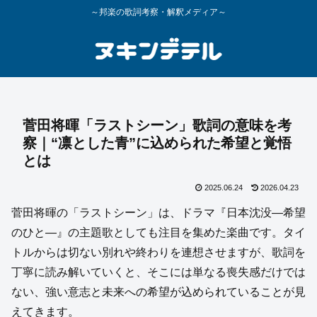
～邦楽の歌詞考察・解釈メディア～
菅田将暉「ラストシーン」歌詞の意味を考
察｜“凛とした青”に込められた希望と覚悟
とは
2025.06.24
2026.04.23
菅田将暉の「ラストシーン」は、ドラマ『日本沈没―希望
のひと―』の主題歌としても注目を集めた楽曲です。タイ
トルからは切ない別れや終わりを連想させますが、歌詞を
丁寧に読み解いていくと、そこには単なる喪失感だけでは
ない、強い意志と未来への希望が込められていることが見
えてきます。