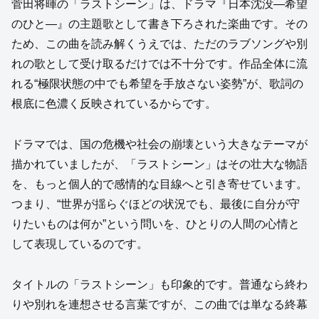
菅田将暉の「ラストシーン」は、ドラマ『日本沈没―希望
のひと―』の主題歌として書き下ろされた楽曲です。その
ため、この曲を読み解くうえでは、ただのラブソングや別
れの歌として受け取るだけでは不十分です。作品全体に流
れる“極限状態の中でも希望を手放さない姿勢”が、歌詞の
根底に色濃く反映されているからです。
ドラマでは、国の危機や社会の崩壊という大きなテーマが
描かれていましたが、「ラストシーン」はその壮大な物語
を、もっと個人的で感情的な目線へと引き寄せています。
つまり、“世界が揺らぐほどの状況でも、最後に自分が守
りたいものは何か”という問いを、ひとりの人間の心情と
して表現しているのです。
タイトルの「ラストシーン」も印象的です。普通なら終わ
りや別れを連想させる言葉ですが、この曲では単なる終幕