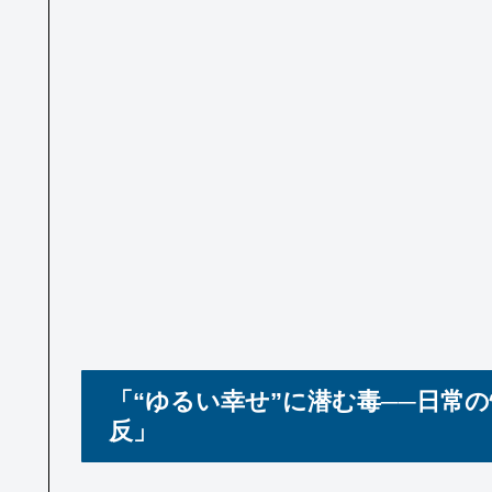
「“ゆるい幸せ”に潜む毒──日常
反」