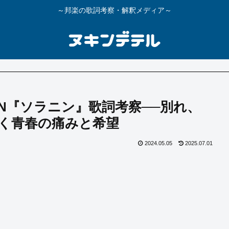
～邦楽の歌詞考察・解釈メディア～
ATION『ソラニン』歌詞考察──別れ、
く青春の痛みと希望
2024.05.05
2025.07.01