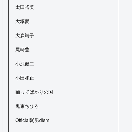
太田裕美
大塚愛
大森靖子
尾崎豊
小沢健二
小田和正
踊ってばかりの国
鬼束ちひろ
Official髭男dism