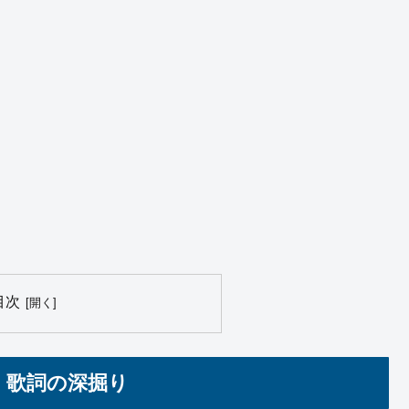
目次
楼』歌詞の深掘り