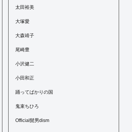
太田裕美
大塚愛
大森靖子
尾崎豊
小沢健二
小田和正
踊ってばかりの国
鬼束ちひろ
Official髭男dism