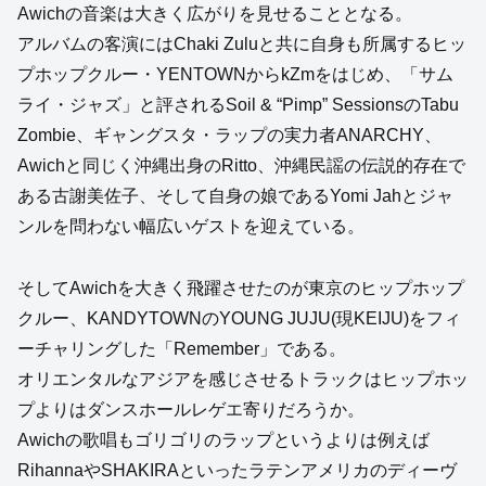
Awichの音楽は大きく広がりを見せることとなる。
アルバムの客演にはChaki Zuluと共に自身も所属するヒッ
プホップクルー・YENTOWNからkZmをはじめ、「サム
ライ・ジャズ」と評されるSoil & “Pimp” SessionsのTabu
Zombie、ギャングスタ・ラップの実力者ANARCHY、
Awichと同じく沖縄出身のRitto、沖縄民謡の伝説的存在で
ある古謝美佐子、そして自身の娘であるYomi Jahとジャ
ンルを問わない幅広いゲストを迎えている。
そしてAwichを大きく飛躍させたのが東京のヒップホップ
クルー、KANDYTOWNのYOUNG JUJU(現KEIJU)をフィ
ーチャリングした「Remember」である。
オリエンタルなアジアを感じさせるトラックはヒップホッ
プよりはダンスホールレゲエ寄りだろうか。
Awichの歌唱もゴリゴリのラップというよりは例えば
RihannaやSHAKIRAといったラテンアメリカのディーヴ