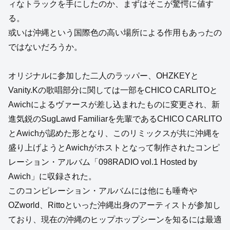
ィなトラックを手にしたのか、まずはそこが驚愕に値す
る。
或いは沖縄という国際色の高い場所による作用もあったの
ではないだろうか。
オリジナルに参加した二人のラッパー、OHZKEYと
Vanity.Kの歌唱部分に関しては一部をCHICO CARLITOと
Awichによるヴァースが差し込まれたものに変更され、新
進気鋭のSugLawd Familiarを先輩であるCHICO CARLITO
とAwichが認めた形となり、このリミックスが共に沖縄を
盛り上げようとAwichがホストとなって制作されたコンピ
レーション・アルバム「098RADIO vol.1 Hosted by
Awich」に収録された。
このコンピレーション・アルバムには他にも唾奇や
OZworld、Rittoといった沖縄出身のアーティストが参加し
ており、現在の沖縄のヒップホップシーンを知るには最適