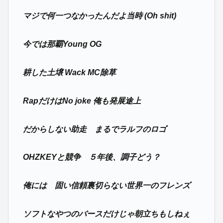
マジで何一つなかったんだよ当時 (Oh shit)
今では那覇Young OG
耕した土壌 Wack MC除草
RapだけはNo joke 俺も発展途上
だからしない助走 まるでラルフのロゴ
OHZKEYと競争 ５年後、調子どう？
俺には 固い信頼裏切らない世界一のフレンズ
ソフトなやつのバースだけじゃ朝立ちもしねぇ