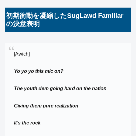
初期衝動を凝縮したSugLawd Familiar
の決意表明
[Awich]
Yo yo yo this mic on?
The youth dem going hard on the nation
Giving them pure realization
It’s the rock