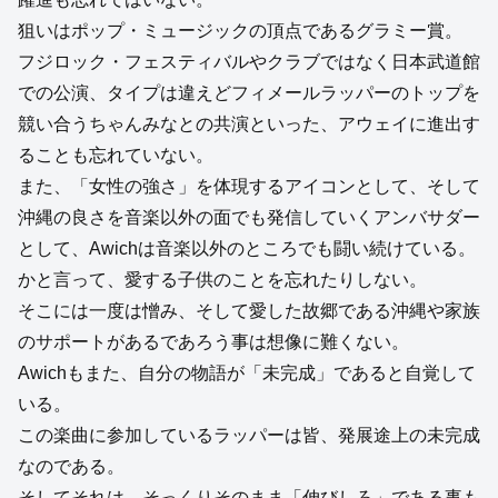
狙いはポップ・ミュージックの頂点であるグラミー賞。
フジロック・フェスティバルやクラブではなく日本武道館
での公演、タイプは違えどフィメールラッパーのトップを
競い合うちゃんみなとの共演といった、アウェイに進出す
ることも忘れていない。
また、「女性の強さ」を体現するアイコンとして、そして
沖縄の良さを音楽以外の面でも発信していくアンバサダー
として、Awichは音楽以外のところでも闘い続けている。
かと言って、愛する子供のことを忘れたりしない。
そこには一度は憎み、そして愛した故郷である沖縄や家族
のサポートがあるであろう事は想像に難くない。
Awichもまた、自分の物語が「未完成」であると自覚して
いる。
この楽曲に参加しているラッパーは皆、発展途上の未完成
なのである。
そしてそれは、そっくりそのまま「伸びしろ」である事も