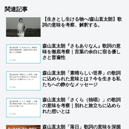
関連記事
【生きとし生ける物へ/森山直太朗】歌
詞の意味を考察、解釈する。
森山直太朗『さもありなん』歌詞の意
味を徹底考察｜言葉の余白に宿る優し
さと普遍性
森山直太朗「素晴らしい世界」の歌詞
に込められた意味とは？今を生きる私
たちへの静かなメッセージ
森山直太朗「さくら（独唱）」の歌詞
の意味を考察｜別れと旅立ちに込めら
れた想いとは
森山直太朗「落日」歌詞の意味を深掘