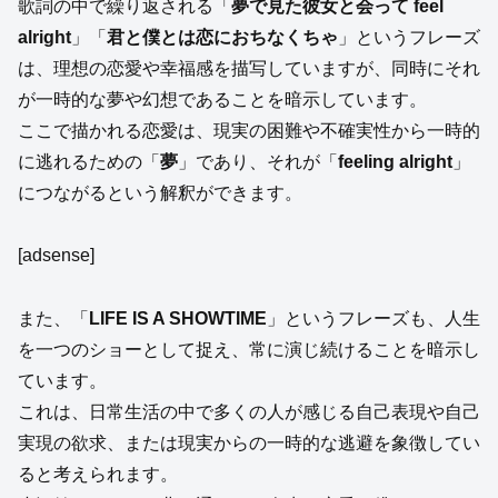
歌詞の中で繰り返される「
夢で見た彼女と会って feel
alright
」「
君と僕とは恋におちなくちゃ
」というフレーズ
は、理想の恋愛や幸福感を描写していますが、同時にそれ
が一時的な夢や幻想であることを暗示しています。
ここで描かれる恋愛は、現実の困難や不確実性から一時的
に逃れるための「
夢
」であり、それが「
feeling alright
」
につながるという解釈ができます。
[adsense]
また、「
LIFE IS A SHOWTIME
」というフレーズも、人生
を一つのショーとして捉え、常に演じ続けることを暗示し
ています。
これは、日常生活の中で多くの人が感じる自己表現や自己
実現の欲求、または現実からの一時的な逃避を象徴してい
ると考えられます。