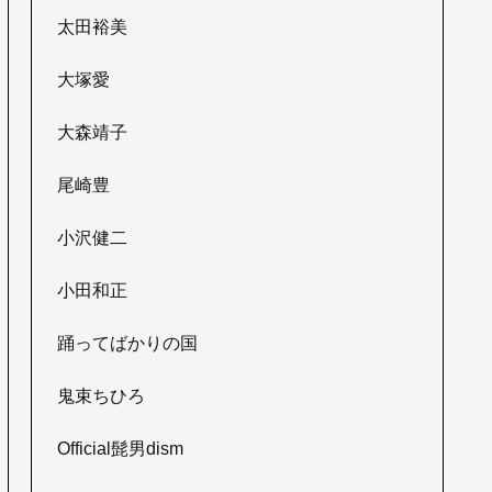
太田裕美
大塚愛
大森靖子
尾崎豊
小沢健二
小田和正
踊ってばかりの国
鬼束ちひろ
Official髭男dism