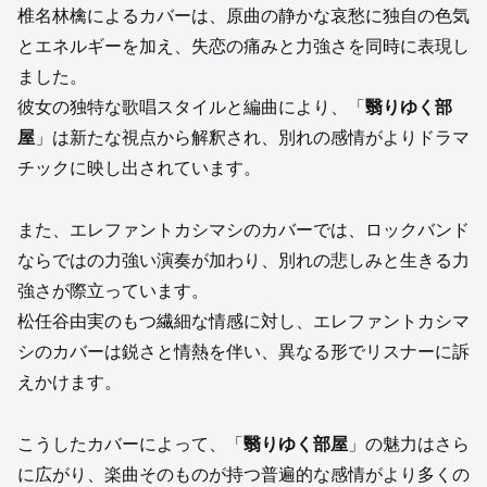
椎名林檎によるカバーは、原曲の静かな哀愁に独自の色気
とエネルギーを加え、失恋の痛みと力強さを同時に表現し
ました。
彼女の独特な歌唱スタイルと編曲により、「
翳りゆく部
屋
」は新たな視点から解釈され、別れの感情がよりドラマ
チックに映し出されています。
また、エレファントカシマシのカバーでは、ロックバンド
ならではの力強い演奏が加わり、別れの悲しみと生きる力
強さが際立っています。
松任谷由実のもつ繊細な情感に対し、エレファントカシマ
シのカバーは鋭さと情熱を伴い、異なる形でリスナーに訴
えかけます。
こうしたカバーによって、「
翳りゆく部屋
」の魅力はさら
に広がり、楽曲そのものが持つ普遍的な感情がより多くの