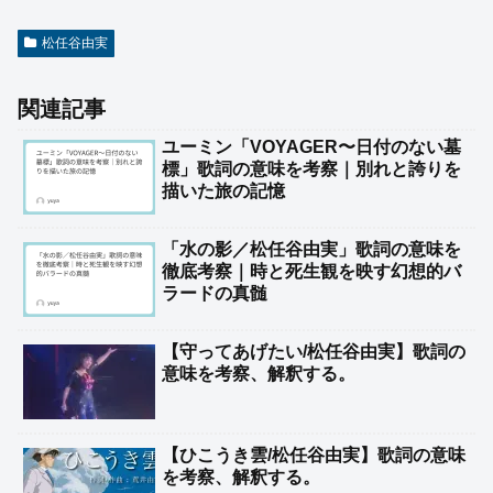
松任谷由実
関連記事
ユーミン「VOYAGER〜日付のない墓
標」歌詞の意味を考察｜別れと誇りを
描いた旅の記憶
「水の影／松任谷由実」歌詞の意味を
徹底考察｜時と死生観を映す幻想的バ
ラードの真髄
【守ってあげたい/松任谷由実】歌詞の
意味を考察、解釈する。
【ひこうき雲/松任谷由実】歌詞の意味
を考察、解釈する。