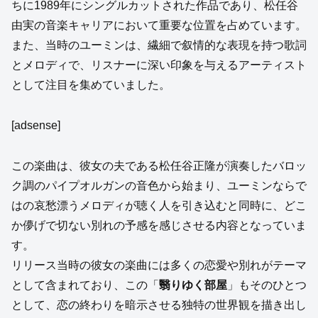
ちに1989年にシングルカットされた作品であり、松任谷
由実の音楽キャリアにおいて重要な位置を占めています。
また、当時のユーミンは、繊細で叙情的な表現を持つ歌詞
とメロディで、リスナーに深い印象を与えるアーティスト
として注目を集めていました。
[adsense]
この楽曲は、彼女の夫である松任谷正隆が演奏したバロッ
ク調のパイプオルガンの音色から始まり、ユーミンならで
はの哀愁漂うメロディが聴く人を引き込むと同時に、どこ
か儚げで切ない別れの予感を感じさせる内容となっていま
す。
リリース当時の彼女の楽曲には多くの恋愛や別れがテーマ
として含まれており、この「
翳りゆく部屋
」もそのひとつ
として、恋の終わりを暗示させる独特の世界観を描き出し