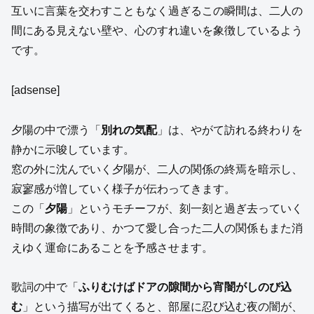
互いに言葉を交わすこともなく過ぎるこの瞬間は、二人の
間にある見えない壁や、心のすれ違いを象徴しているよう
です。
[adsense]
夕陽の中で漂う「
別れの気配
」は、やがて訪れる終わりを
静かに示唆しています。
窓の外に沈んでいく夕陽が、二人の関係の終焉を暗示し、
寂寥感が増していく様子が伝わってきます。
この「
夕陽
」というモチーフが、刻一刻と過ぎ去っていく
時間の象徴であり、かつて愛し合った二人の関係もまた消
えゆく運命にあることを予感させます。
歌詞の中で「
ふりむけばドアの隙間から宵闇がしのび込
む
」という描写が出てくると、部屋に忍び込む夜の闇が、