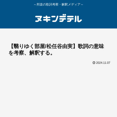
～邦楽の歌詞考察・解釈メディア～
【翳りゆく部屋/松任谷由実】歌詞の意味
を考察、解釈する。
2024.11.07