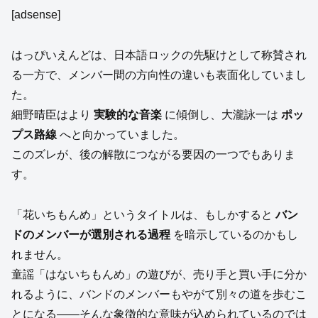
[adsense]
はっぴいえんどは、日本語ロックの先駆けとして称賛され
る一方で、メンバー間の方向性の違いも表面化していまし
た。
細野晴臣はより
実験的な音楽
に傾倒し、大瀧詠一は
ポッ
プス路線
へと向かっていました。
このズレが、後の解散につながる要因の一つでもありま
す。
「花いちもんめ」というタイトルは、もしかすると
バン
ドのメンバーが選別される過程
を暗示しているのかもし
れません。
童謡「はないちもんめ」の遊びが、売り手と買い手に分か
れるように、バンドのメンバーもやがて別々の道を歩むこ
とになる——そんな象徴的な意味が込められているのでは