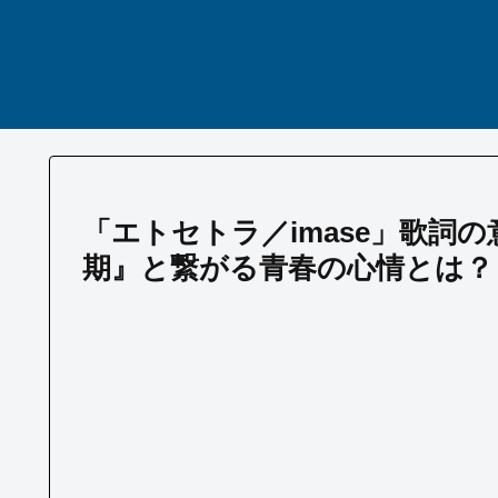
「エトセトラ／imase」歌詞
期』と繋がる青春の心情とは？