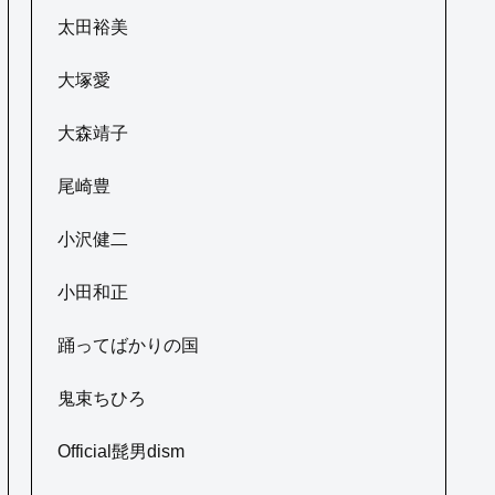
太田裕美
大塚愛
大森靖子
尾崎豊
小沢健二
小田和正
踊ってばかりの国
鬼束ちひろ
Official髭男dism