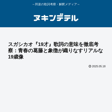
～邦楽の歌詞考察・解釈メディア～
スガシカオ『19才』歌詞の意味を徹底考
察：青春の葛藤と象徴が織りなすリアルな
19歳像
2025.05.18