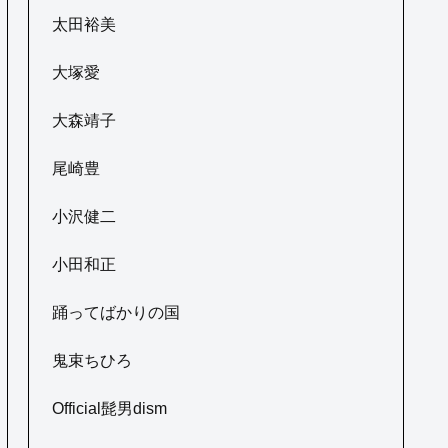
太田裕美
大塚愛
大森靖子
尾崎豊
小沢健二
小田和正
踊ってばかりの国
鬼束ちひろ
Official髭男dism