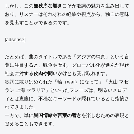
しかし、この
無秩序な響き
こそが歌詞の魅力を生み出して
おり、リスナーはそれぞれの経験や視点から、独自の意味
を見出すことができるのです。
[adsense]
たとえば、曲のタイトルである「アジアの純真」という言
葉に注目すると、戦争や歴史、グローバル化が進んだ現代
社会に対する
皮肉や問いかけ
とも受け取れます。
歌詞に散りばめられた「輪（war）になって」「火山 マゼ
ラン 上海 マラリア」といったフレーズは、明るいメロデ
ィとは裏腹に、不穏なキーワードが隠れているとも指摘さ
れてきました。
一方で、単に
異国情緒や言葉の響き
を楽しむための表現と
捉えることもできます。