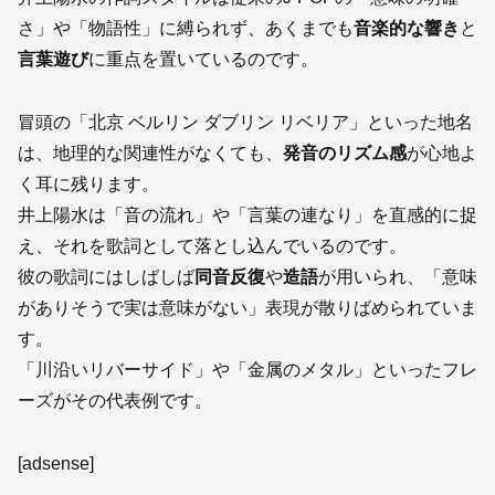
さ」や「物語性」に縛られず、あくまでも
音楽的な響き
と
言葉遊び
に重点を置いているのです。
冒頭の「北京 ベルリン ダブリン リベリア」といった地名
は、地理的な関連性がなくても、
発音のリズム感
が心地よ
く耳に残ります。
井上陽水は「音の流れ」や「言葉の連なり」を直感的に捉
え、それを歌詞として落とし込んでいるのです。
彼の歌詞にはしばしば
同音反復
や
造語
が用いられ、「意味
がありそうで実は意味がない」表現が散りばめられていま
す。
「川沿いリバーサイド」や「金属のメタル」といったフレ
ーズがその代表例です。
[adsense]