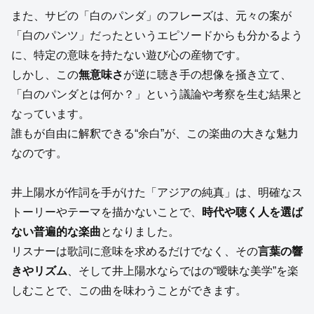
また、サビの「白のパンダ」のフレーズは、元々の案が
「白のパンツ」だったというエピソードからも分かるよう
に、特定の意味を持たない遊び心の産物です。
しかし、この
無意味さ
が逆に聴き手の想像を掻き立て、
「白のパンダとは何か？」という議論や考察を生む結果と
なっています。
誰もが自由に解釈できる“余白”が、この楽曲の大きな魅力
なのです。
井上陽水が作詞を手がけた「アジアの純真」は、明確なス
トーリーやテーマを描かないことで、
時代や聴く人を選ば
ない普遍的な楽曲
となりました。
リスナーは歌詞に意味を求めるだけでなく、その
言葉の響
きやリズム
、そして井上陽水ならではの“曖昧な美学”を楽
しむことで、この曲を味わうことができます。