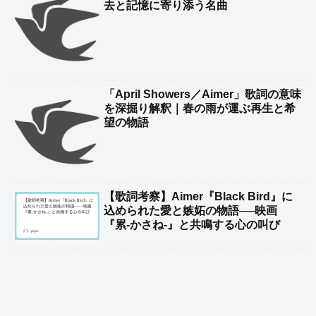
去と記憶に寄り添う名曲
「April Showers／Aimer」歌詞の意味
を深掘り解釈｜春の雨が運ぶ再生と希
望の物語
【歌詞考察】Aimer『Black Bird』に
込められた愛と嫉妬の物語──映画
『累-かさね-』と共鳴する心の叫び