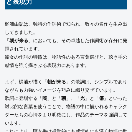
と表現力
梶浦由記は、独特の作詞術で知られ、数々の名作を生み出
してきました。
「
朝が来る
」においても、その卓越した作詞術が存分に発
揮されています。
彼女の作詞の特徴は、物語性のある言葉選びと、聴き手の
感情を強く揺さぶる表現力にあります。
まず、梶浦が描く「
朝が来る
」の歌詞は、シンプルであり
ながらも力強いイメージを巧みに織り交ぜています。
歌詞に登場する「
闇
」と「
朝
」、「
光
」と「
傷
」といった
対比的な言葉を使うことで、物語の中に描かれるキャラク
ターたちの心情をより明確にし、作品のテーマを強調して
います。
これにより、聴き手は視覚的にも感情的にも深く物語の世