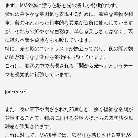
まず、MV全体に漂う色彩と光の演出が特徴的です。
遊郭の華やかな雰囲気を表現するために、豪華な着物や和
傘、藤の花といった日本的な要素が随所に使われています
が、それらの鮮やかな色彩は、単なる美しさではなく、裏
に潜む不安や葛藤をも示唆しています。
特に、光と影のコントラストが際立っており、夜の闇と朝
の光が織りなす変化を象徴的に描いています。
これは、歌詞の中で表現される「
闇から光へ
」というテー
マを視覚的に補強しています。
[adsense]
また、長い廊下や閉ざされた部屋など、狭く複雑な空間が
登場することで、物語における登場人物たちの閉塞感や孤
独感が強調されます。
これに対して、MV後半では、広がりを感じさせる空間が