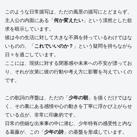
このような日常描写は、ただの風景の描写にとどまらず、
主人公の内面にある「
何か変えたい
」という漠然とした欲
求を暗示しています。
彼は今の生活に対して大きな不満を持っているわけではな
いものの、「
これでいいのか？
」という疑問を持ちながら
日々を過ごしています。
ここには、現状に対する閉塞感や未来への不安が漂ってお
り、それが次第に彼の行動や考え方に影響を与えていくの
です。
この歌詞の序盤は、ただの「
少年の朝
」を描くだけではな
く、その裏にある感情や心の動きを丁寧に浮かび上がらせ
ている点が、非常に印象的です。
日常の些細な出来事の中に潜む、少年特有の感受性と内な
る葛藤が、この「
少年の詩
」の基盤を形成しています。