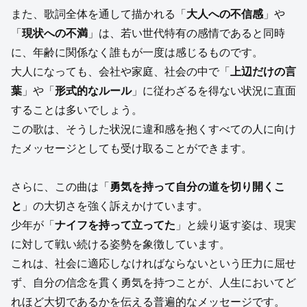
また、歌詞全体を通して描かれる「
大人への不信感
」や
「
現状への不満
」は、若い世代特有の感情であると同時
に、年齢に関係なく誰もが一度は感じるものです。
大人になっても、会社や家庭、社会の中で「
上辺だけの言
葉
」や「
形式的なルール
」に従わざるを得ない状況に直面
することは多いでしょう。
この歌は、そうした状況に違和感を抱くすべての人に向け
たメッセージとしても受け取ることができます。
さらに、この曲は「
勇気を持って自分の道を切り開くこ
と
」の大切さを強く訴えかけています。
少年が「
ナイフを持って立ってた
」と繰り返す姿は、現実
に対して戦い続ける姿勢を象徴しています。
これは、社会に適応しなければならないという圧力に屈せ
ず、自分の信念を貫く勇気を持つことが、人生においてど
れほど大切であるかを伝える普遍的なメッセージです。