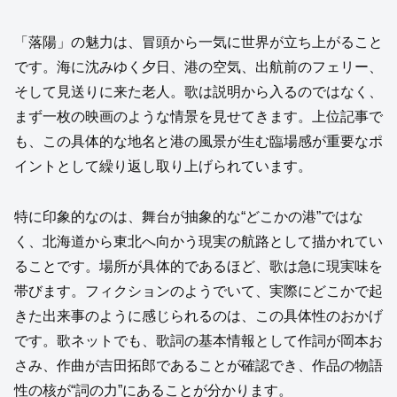
「落陽」の魅力は、冒頭から一気に世界が立ち上がること
です。海に沈みゆく夕日、港の空気、出航前のフェリー、
そして見送りに来た老人。歌は説明から入るのではなく、
まず一枚の映画のような情景を見せてきます。上位記事で
も、この具体的な地名と港の風景が生む臨場感が重要なポ
イントとして繰り返し取り上げられています。
特に印象的なのは、舞台が抽象的な“どこかの港”ではな
く、北海道から東北へ向かう現実の航路として描かれてい
ることです。場所が具体的であるほど、歌は急に現実味を
帯びます。フィクションのようでいて、実際にどこかで起
きた出来事のように感じられるのは、この具体性のおかげ
です。歌ネットでも、歌詞の基本情報として作詞が岡本お
さみ、作曲が吉田拓郎であることが確認でき、作品の物語
性の核が“詞の力”にあることが分かります。