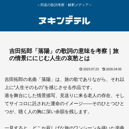
～邦楽の歌詞考察・解釈メディア～
吉田拓郎「落陽」の歌詞の意味を考察｜旅
の情景ににじむ人生の哀愁とは
2023.07.23
2026.04.05
吉田拓郎の名曲「落陽」は、旅の歌でありながら、それ以
上に“人生そのもの”を感じさせる作品です。
港を舞台にした情景描写、見送りに来る老人の存在、そし
てサイコロに託された運命のイメージ――そのひとつひと
つが、聴く人の胸に深い余韻を残します。
一見すると、どこか寂しげな旅のワンシーンを描いた楽曲