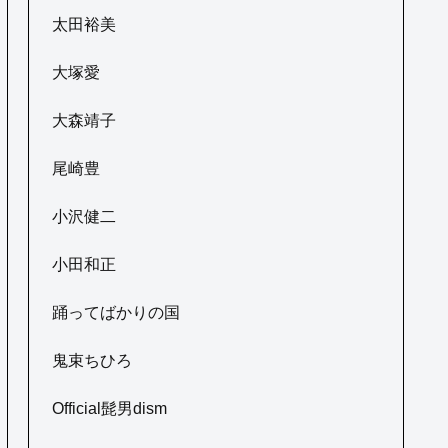
太田裕美
大塚愛
大森靖子
尾崎豊
小沢健二
小田和正
踊ってばかりの国
鬼束ちひろ
Official髭男dism