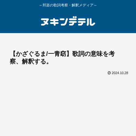
～邦楽の歌詞考察・解釈メディア～
【かざぐるま/一青窈】歌詞の意味を考
察、解釈する。
2024.10.28