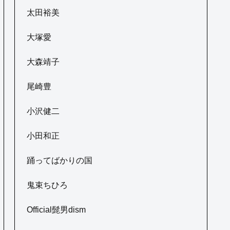
太田裕美
大塚愛
大森靖子
尾崎豊
小沢健二
小田和正
踊ってばかりの国
鬼束ちひろ
Official髭男dism