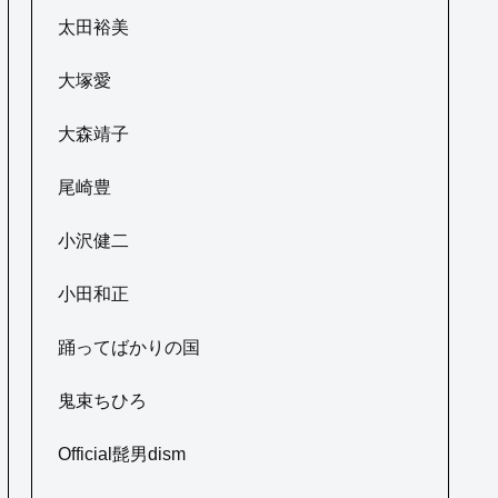
太田裕美
大塚愛
大森靖子
尾崎豊
小沢健二
小田和正
踊ってばかりの国
鬼束ちひろ
Official髭男dism