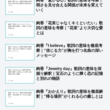
絢香「繋がる心」歌詞の意味を考察｜
弱さを見せ合える関係が未来を変えて
いく
絢香「花束じゃなくキミといたい」歌
詞の意味を考察｜“花束”より大切な愛
とは
絢香『I believe』歌詞の意味を徹底考
察｜“信じる力”が胸を打つ名曲の深い
メッセージ
絢香『Jewelry day』歌詞の意味を深
掘り解釈｜宝石のように輝く恋の記憶
と別れの物語
絢香『おかえり』歌詞の意味を徹底解
釈｜“帰る場所”がくれる心の癒しとは