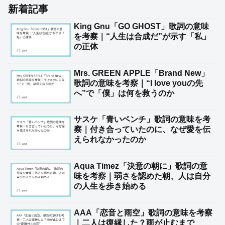
新着記事
King Gnu「GO GHOST」歌詞の意味
を考察｜“人生は合成だ”が示す「私」
の正体
Mrs. GREEN APPLE「Brand New」
歌詞の意味を考察｜“I love youの先
へ”で「僕」は何を救うのか
サスケ「青いベンチ」歌詞の意味を考
察｜付き合っていたのに、なぜ愛を伝
えられなかったのか
Aqua Timez「決意の朝に」歌詞の意
味を考察｜弱さを認めた朝、人は自分
の人生を歩き始める
AAA「恋音と雨空」歌詞の意味を考察
｜二人は復縁した？雨が止むまで