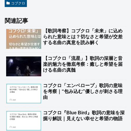
コブクロ
関連記事
【歌詞考察】コブクロ「未来」に込め
られた意味とは？切なさと希望が交差
する名曲の真意を読み解く
【コブクロ「流星」】歌詞の深層と音
楽的魅力を徹底考察：癒しと希望を届
ける名曲の真髄
コブクロ「エンベロープ」歌詞の意味
を考察｜“包み込む”優しさが刺さる理
由
コブクロ『Blue Bird』歌詞の意味を深
掘り解説｜見えない幸せと希望の物語