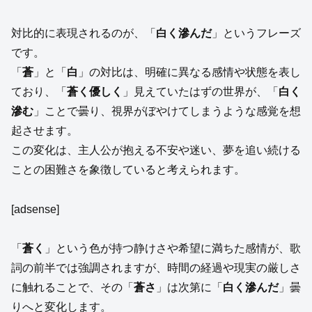
対比的に表現されるのが、「
白く滲んだ
」というフレーズ
です。
「
蒼
」と「
白
」の対比は、明確に異なる感情や状態を表し
ており、「
蒼く優しく
」見えていたはずの世界が、「
白く
滲む
」ことで曇り、視界がぼやけてしまうような感覚を想
起させます。
この変化は、主人公が抱える不安や迷い、夢を追い続ける
ことの困難さを象徴していると考えられます。
[adsense]
「
蒼く
」という色が持つ静けさや希望に満ちた感情が、歌
詞の前半では強調されますが、時間の経過や現実の厳しさ
に触れることで、その「
蒼さ
」は次第に「
白く滲んだ
」曇
りへと変化します。