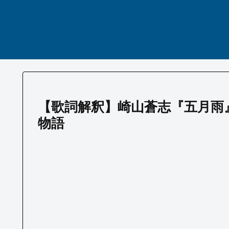
【歌詞解釈】崎山蒼志『五月雨
物語