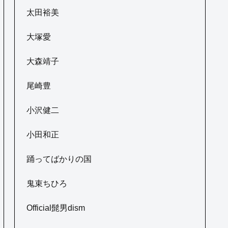
太田裕美
大塚愛
大森靖子
尾崎豊
小沢健二
小田和正
踊ってばかりの国
鬼束ちひろ
Official髭男dism