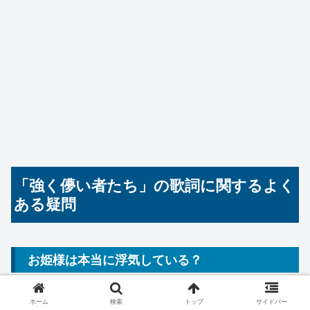
「強く儚い者たち」の歌詞に関するよく
ある疑問
お姫様は本当に浮気している？
歌詞だけでは断定できません。
ホーム
検索
トップ
サイドバー