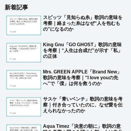
新着記事
スピッツ「見知らぬ糸」歌詞の意味を
考察｜絡まった糸はなぜ“人を包むも
の”になるのか
King Gnu「GO GHOST」歌詞の意味
を考察｜“人生は合成だ”が示す「私」
の正体
Mrs. GREEN APPLE「Brand New」
歌詞の意味を考察｜“I love youの先
へ”で「僕」は何を救うのか
サスケ「青いベンチ」歌詞の意味を考
察｜付き合っていたのに、なぜ愛を伝
えられなかったのか
Aqua Timez「決意の朝に」歌詞の意