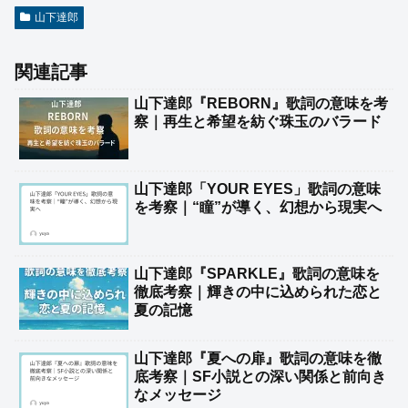
山下達郎
関連記事
山下達郎『REBORN』歌詞の意味を考
察｜再生と希望を紡ぐ珠玉のバラード
山下達郎「YOUR EYES」歌詞の意味
を考察｜“瞳”が導く、幻想から現実へ
山下達郎『SPARKLE』歌詞の意味を
徹底考察｜輝きの中に込められた恋と
夏の記憶
山下達郎『夏への扉』歌詞の意味を徹
底考察｜SF小説との深い関係と前向き
なメッセージ