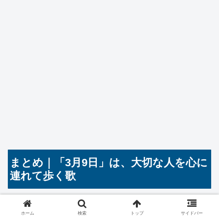
まとめ｜「3月9日」は、大切な人を心に
連れて歩く歌
レミオロメンの「3月9日」は、友人の結婚を祝うために
ホーム
検索
トップ
サイドバー